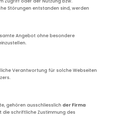
 Zugriff oder der Nutzung bzw.
sche Störungen entstanden sind, werden
s gesamte Angebot ohne besondere
inzustellen.
egliche Verantwortung für solche Webseiten
zers.
te, gehören ausschliesslich
der Firma
t die schriftliche Zustimmung des