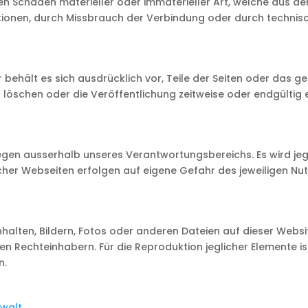
Schäden materieller oder immaterieller Art, welche aus dem
ationen, durch Missbrauch der Verbindung oder durch techni
or behält es sich ausdrücklich vor, Teile der Seiten oder da
löschen oder die Veröffentlichung zeitweise oder endgültig e
liegen ausserhalb unseres Verantwortungsbereichs. Es wird j
cher Webseiten erfolgen auf eigene Gefahr des jeweiligen Nut
halten, Bildern, Fotos oder anderen Dateien auf dieser Websi
n Rechteinhabern. Für die Reproduktion jeglicher Elemente is
n.
walt